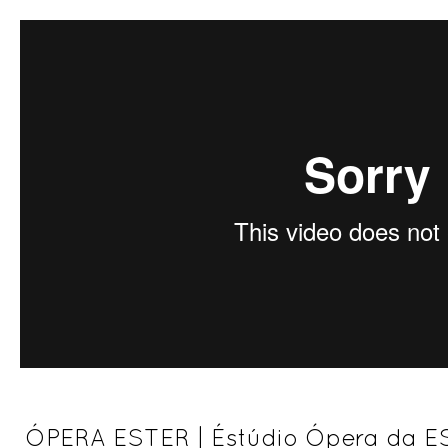
ÓPERA ESTER | Éstúdio Ópera da ES